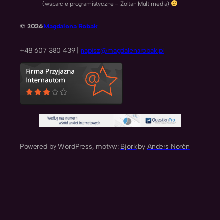
(wsparcie programistyczne – Zoltan Multimedia)
© 2026
Magdalena Robak
+48 607 380 439 |
napisz@magdalenarobak.pl
Powered by WordPress, motyw:
Bjork
by
Anders Norén