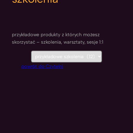
przykładowe produkty z których możesz
skorzystać – szkolenia, warsztaty, sesje 1:1
K
a
powrót do Czytelni
t
e
g
o
r
i
e