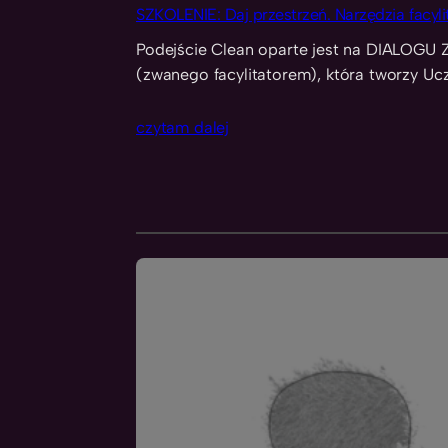
SZKOLENIE: Daj przestrzeń. Narzędzia facyli
Podejście Clean oparte jest na DIALOG
(zwanego facylitatorem), która tworzy U
czytam dalej