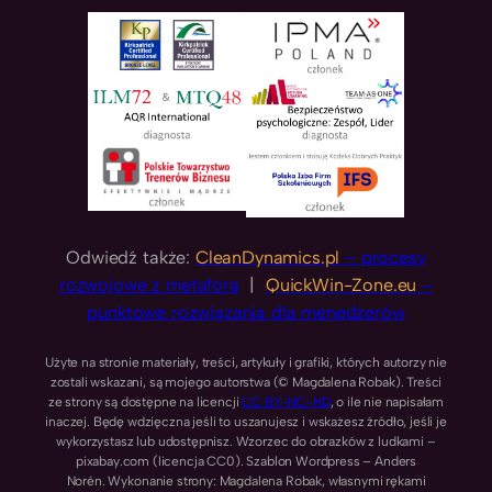
Odwiedź także:
CleanDynamics.pl
– procesy
rozwojowe z metaforą
|
QuickWin-Zone.eu
–
punktowe rozwiązania dla menedżerów
Użyte na stronie materiały, treści, artykuły i grafiki, których autorzy nie
zostali wskazani, są mojego autorstwa (© Magdalena Robak). Treści
ze strony są dostępne na licencji
CC BY-NC-ND
, o ile nie napisałam
inaczej. Będę wdzięczna jeśli to uszanujesz i wskażesz źródło, jeśli je
wykorzystasz lub udostępnisz. Wzorzec do obrazków z ludkami –
pixabay.com (licencja CC0). Szablon Wordpress – Anders
Norén. Wykonanie strony: Magdalena Robak, własnymi rękami