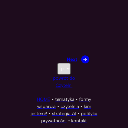
Next
→
K
a
powrót do
t
Czytelni
e
g
HOME
•
tematyka
•
formy
o
wsparcia
•
czytelnia
•
kim
r
jestem?
•
strategia AI
•
polityka
i
prywatności
•
kontakt
e