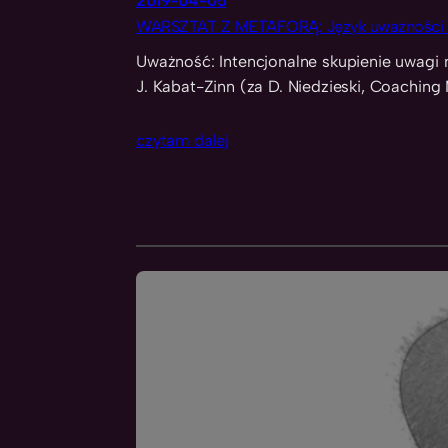
2019-04-05
WARSZTAT Z METAFORĄ: Język uważności –
Uważność: Intencjonalne skupienie uwagi n
J. Kabat-Zinn (za D. Niedzieski, Coachin
czytam dalej