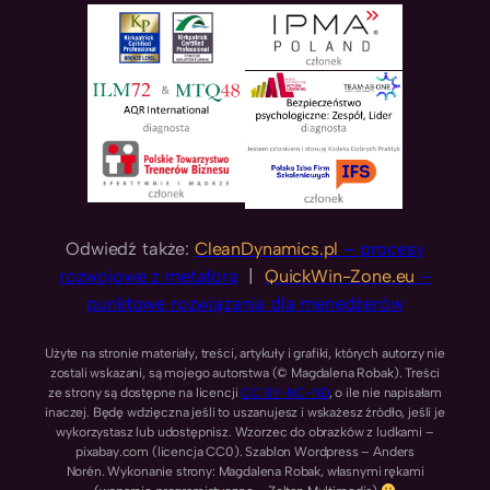
Odwiedź także:
CleanDynamics.pl
– procesy
rozwojowe z metaforą
|
QuickWin-Zone.eu
–
punktowe rozwiązania dla menedżerów
Użyte na stronie materiały, treści, artykuły i grafiki, których autorzy nie
zostali wskazani, są mojego autorstwa (© Magdalena Robak). Treści
ze strony są dostępne na licencji
CC BY-NC-ND
, o ile nie napisałam
inaczej. Będę wdzięczna jeśli to uszanujesz i wskażesz źródło, jeśli je
wykorzystasz lub udostępnisz. Wzorzec do obrazków z ludkami –
pixabay.com (licencja CC0). Szablon Wordpress – Anders
Norén. Wykonanie strony: Magdalena Robak, własnymi rękami