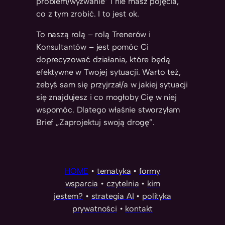
problem/wyzwanie” i nie masz pojęcia,
co z tym zrobić. I to jest ok.
To naszą rolą – rolą Trenerów i
Konsultantów – jest pomóc Ci
doprecyzować działania, które będą
efektywne w Twojej sytuacji. Warto też,
żebyś sam się przyjrzał/a w jakiej sytuacji
się znajdujesz i co mogłoby Cię w niej
wspomóc. Dlatego właśnie stworzyłam
Brief „Zaprojektuj swoją drogę”.
HOME
•
tematyka
•
formy
wsparcia
•
czytelnia
•
kim
jestem?
•
strategia AI
•
polityka
prywatności
•
kontakt