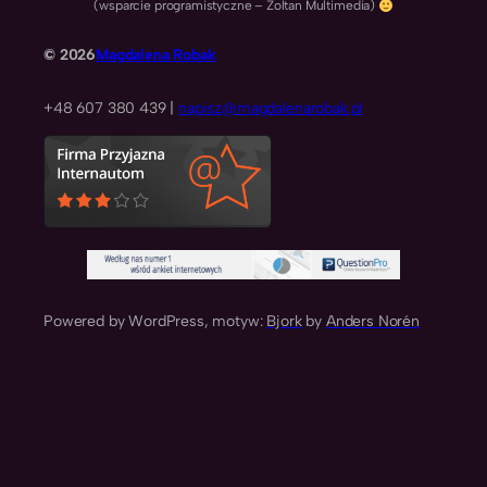
(wsparcie programistyczne – Zoltan Multimedia)
© 2026
Magdalena Robak
+48 607 380 439 |
napisz@magdalenarobak.pl
Powered by WordPress, motyw:
Bjork
by
Anders Norén