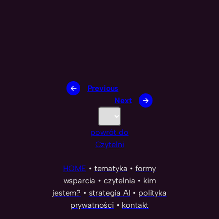
←
Previous
Next
→
K
a
powrót do
t
Czytelni
e
g
HOME
•
tematyka
•
formy
o
wsparcia
•
czytelnia
•
kim
r
jestem?
•
strategia AI
•
polityka
i
prywatności
•
kontakt
e