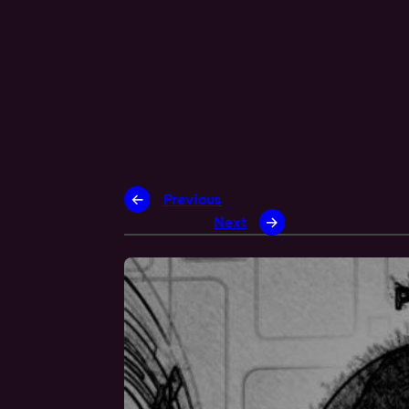
←
Previous
Next
→