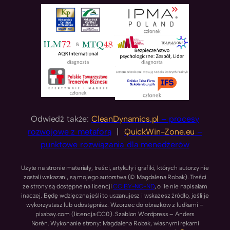
Odwiedź także:
CleanDynamics.pl
– procesy
rozwojowe z metaforą
|
QuickWin-Zone.eu
–
punktowe rozwiązania dla menedżerów
Użyte na stronie materiały, treści, artykuły i grafiki, których autorzy nie
zostali wskazani, są mojego autorstwa (© Magdalena Robak). Treści
ze strony są dostępne na licencji
CC BY-NC-ND
, o ile nie napisałam
inaczej. Będę wdzięczna jeśli to uszanujesz i wskażesz źródło, jeśli je
wykorzystasz lub udostępnisz. Wzorzec do obrazków z ludkami –
pixabay.com (licencja CC0). Szablon Wordpress – Anders
Norén. Wykonanie strony: Magdalena Robak, własnymi rękami