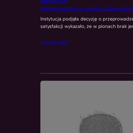
2018-09-20
Wspólne wartości w Urzędzie z Mapą Skoja
Instytucja podjęła decyzję o przeprowadz
satysfakcji wykazało, że w pionach brak je
czytam dalej