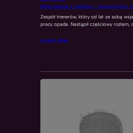
Misja zespołu z metaforą – przypomnijmy, p
Zespół trenerów, który od lat ze sobą wsp
pracy opada. Nastąpił częściowy rozłam,
czytam dalej