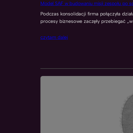
Model SAF w budowaniu misji zespołu po sc
Podczas konsolidacji firma połączyła dzia
procesy biznesowe zaczęły przebiegać „w 
czytam dalej