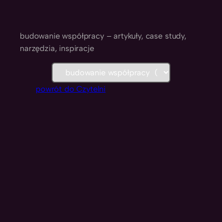
budowanie współpracy – artykuły, case study,
narzędzia, inspiracje
K
a
powrót do Czytelni
t
e
g
o
r
i
e