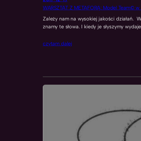
WARSZTAT Z METAFORĄ: Model Team© w b
Zależy nam na wysokiej jakości działań.
znamy te słowa. I kiedy je słyszymy wydaj
czytam dalej