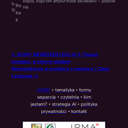
kogoś, kogo ten artykuł może zaciekawić – podziel
11-
Ro
się.
10
ba
k
NOWY MENEDŻER LEKCJA 3: Poznać
kontekst, w którym działam
Retrospektywa w projekcie z metaforą i Clean
Language
HOME
•
tematyka
•
formy
wsparcia
•
czytelnia
•
kim
jestem?
•
strategia AI
•
polityka
prywatności
•
kontakt