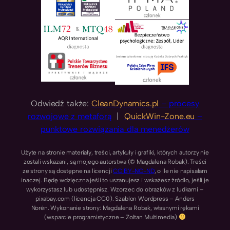
Odwiedź także:
CleanDynamics.pl
– procesy
rozwojowe z metaforą
|
QuickWin-Zone.eu
–
punktowe rozwiązania dla menedżerów
Użyte na stronie materiały, treści, artykuły i grafiki, których autorzy nie
zostali wskazani, są mojego autorstwa (© Magdalena Robak). Treści
ze strony są dostępne na licencji
CC BY-NC-ND
, o ile nie napisałam
inaczej. Będę wdzięczna jeśli to uszanujesz i wskażesz źródło, jeśli je
wykorzystasz lub udostępnisz. Wzorzec do obrazków z ludkami –
pixabay.com (licencja CC0). Szablon Wordpress – Anders
Norén. Wykonanie strony: Magdalena Robak, własnymi rękami
(wsparcie programistyczne – Zoltan Multimedia)