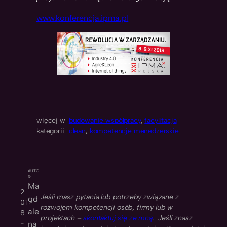
www.konferencja.ipma.pl
więcej w
budowanie współpracy
, 
facylitacja
kategorii
clean
, 
kompetencje menedżerskie
AUTO
R:
Ma
2
Jeśli masz pytania lub potrzeby związane z
gd
01
rozwojem kompetencji osób, firmy lub w
ale
8
projektach –
skontaktuj się ze mną
. Jeśli znasz
-
na