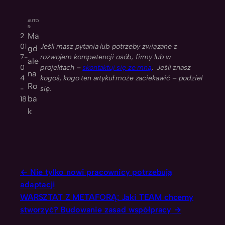
AUTO
R:
Ma
2
01
Jeśli masz pytania lub potrzeby związane z
gd
7-
rozwojem kompetencji osób, firmy lub w
ale
0
projektach –
skontaktuj się ze mną
. Jeśli znasz
na
4
kogoś, kogo ten artykuł może zaciekawić – podziel
Ro
-
się.
ba
18
k
Nie tylko nowi pracownicy potrzebują
adaptacji
WARSZTAT Z METAFORĄ: Jaki TEAM chcemy
stworzyć? Budowanie zasad współpracy