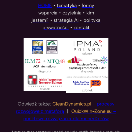
HOME
•
tematyka
•
formy
wsparcia
•
czytelnia
•
kim
jestem?
•
strategia AI
•
polityka
prywatności
•
kontakt
Odwiedź także:
CleanDynamics.pl
– procesy
rozwojowe z metaforą
|
QuickWin-Zone.eu
–
punktowe rozwiązania dla menedżerów