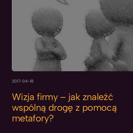
2017-04-18
Wizja firmy – jak znaleźć
wspólną drogę z pomocą
metafory?