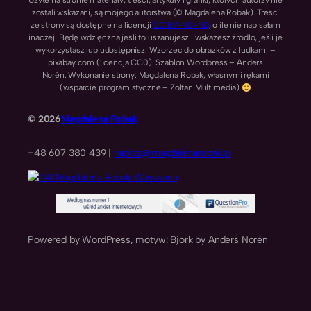
Użyte na stronie materiały, treści, artykuły i grafiki, których autorzy nie
zostali wskazani, są mojego autorstwa (© Magdalena Robak). Treści
ze strony są dostępne na licencji
CC BY-NC-ND
, o ile nie napisałam
inaczej. Będę wdzięczna jeśli to uszanujesz i wskażesz źródło, jeśli je
wykorzystasz lub udostępnisz. Wzorzec do obrazków z ludkami –
pixabay.com (licencja CC0). Szablon Wordpress – Anders
Norén. Wykonanie strony: Magdalena Robak, własnymi rękami
(wsparcie programistyczne – Zoltan Multimedia)
© 2026
Magdalena Robak
+48 607 380 439 |
napisz@magdalenarobak.pl
Powered by WordPress, motyw:
Bjork
by
Anders Norén