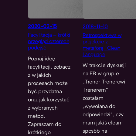
2020-02-15
2018-11-10
Facylitacja – krótki
Retrospektywa w
przegląd czterech
projekcie z
podejść
metaforą i Clean
Language
Poznaj ideę
W trakcie dyskusji
facylitacji, zobacz
na FB w grupie
z w jakich
„Trener Trenerowi
procesach może
Trenerem”
być przydatna
zostałam
oraz jak korzystać
„wywołana do
z wybranych
odpowiedzi”, czy
metod.
mam jakiś clean-
Zapraszam do
sposób na
krótkiego