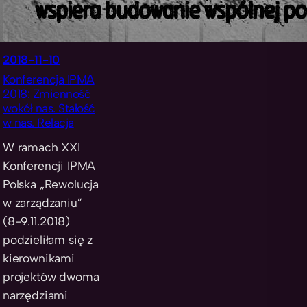
2018-11-10
Konferencja IPMA
2018: Zmienność
wokół nas. Stałość
w nas. Relacja
W ramach XXI
Konferencji IPMA
Polska „Rewolucja
w zarządzaniu”
(8-9.11.2018)
podzieliłam się z
kierownikami
projektów dwoma
narzędziami