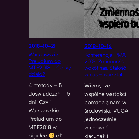
2018-10-21
2018-10-16
Warszawskie
Konferencja IPMA
Preludium do
2018: Zmienność
MTF2018 – Co się
wokół nas. Stałość
działo?
w nas – warsztat
4 metody – 5
Wiemy, że
doświadczeń – 5
wspólne wartości
dni. Czyli
pomagają nam w
Warszawskie
środowisku VUCA
Preludium do
jednocześnie
MTF2018 w
zachować
pigułce
d1:
kierunek i