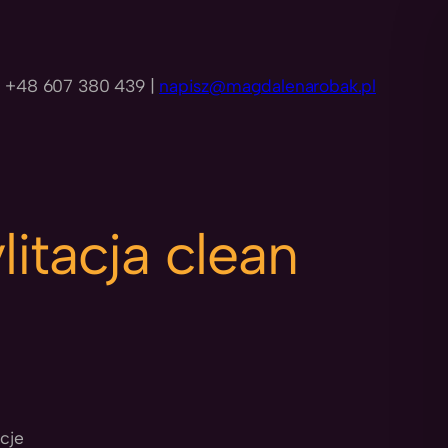
+48 607 380 439 |
napisz@magdalenarobak.pl
litacja clean
acje