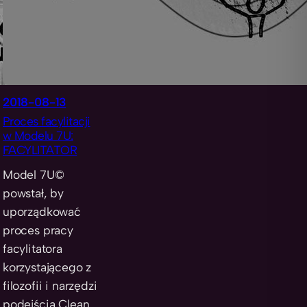
2018-08-13
Proces facylitacji
w Modelu 7U:
FACYLITATOR
Model 7U©
powstał, by
uporządkować
proces pracy
facylitatora
korzystającego z
filozofii i narzędzi
podejścia Clean