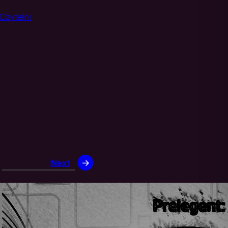
Czytelni
Next
→