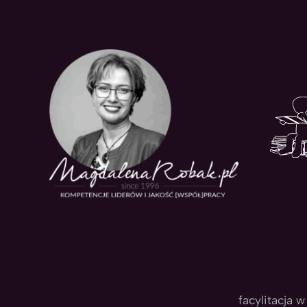
Przejdź
do
treści
facylitacja w