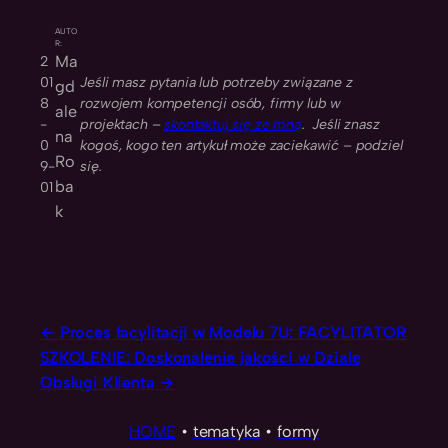
AUTO
R:
Ma
2
01
Jeśli masz pytania lub potrzeby związane z
gd
8
rozwojem kompetencji osób, firmy lub w
ale
-
projektach –
skontaktuj się ze mną
. Jeśli znasz
na
0
kogoś, kogo ten artykuł może zaciekawić – podziel
Ro
9-
się.
ba
01
k
Proces facylitacji w Modelu 7U: FACYLITATOR
SZKOLENIE: Doskonalenie jakości w Dziale
Obsługi Klienta
HOME
•
tematyka
•
formy