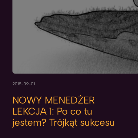
2018-09-01
NOWY MENEDŻER
LEKCJA 1: Po co tu
jestem? Trójkąt sukcesu