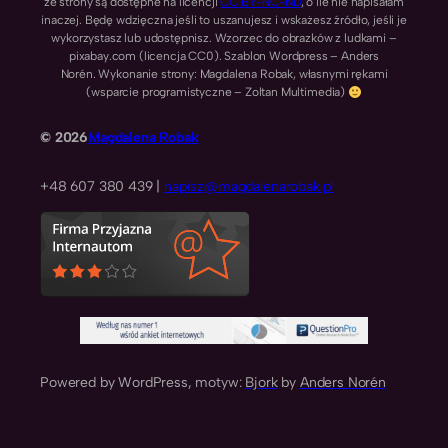
ze strony są dostępne na licencji
CC BY-NC-ND
, o ile nie napisałam
inaczej. Będę wdzięczna jeśli to uszanujesz i wskażesz źródło, jeśli je
wykorzystasz lub udostępnisz. Wzorzec do obrazków z ludkami –
pixabay.com (licencja CC0). Szablon Wordpress – Anders
Norén. Wykonanie strony: Magdalena Robak, własnymi rękami
(wsparcie programistyczne – Zoltan Multimedia)
© 2026
Magdalena Robak
+48 607 380 439 |
napisz@magdalenarobak.pl
Powered by WordPress, motyw:
Bjork
by
Anders Norén