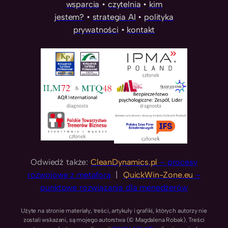
wsparcia
•
czytelnia
•
kim
jestem?
•
strategia AI
•
polityka
prywatności
•
kontakt
Odwiedź także:
CleanDynamics.pl
– procesy
rozwojowe z metaforą
|
QuickWin-Zone.eu
–
punktowe rozwiązania dla menedżerów
Użyte na stronie materiały, treści, artykuły i grafiki, których autorzy nie
zostali wskazani, są mojego autorstwa (© Magdalena Robak). Treści