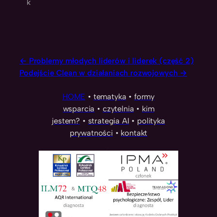
k
Problemy młodych liderów i liderek (część 2)
Podejście Clean w działaniach rozwojowych
HOME
•
tematyka
•
formy
wsparcia
•
czytelnia
•
kim
jestem?
•
strategia AI
•
polityka
prywatności
•
kontakt