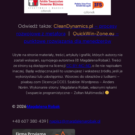
Odwiedź także:
CleanDynamics.pl
– procesy
rozwojowe z metaforą
|
QuickWin-Zone.eu
–
punktowe rozwiązania dla menedżerów
Użyte na stronie materiały, treści, artykuły i grafiki, których autorzy nie
zostali wskazani, są mojego autorstwa (© Magdalena Robak). Treści
ze strony są dostępne na licencji
CC BY-NC-ND
, o ile nie napisałam
inaczej. Będę wdzięczna jeśli to uszanujesz i wskażesz źródło, jeśli je
wykorzystasz lub udostępnisz. Wzorzec do obrazków z ludkami –
pixabay.com (licencja CC0). Szablon Wordpress – Anders
Norén. Wykonanie strony: Magdalena Robak, własnymi rękami
(wsparcie programistyczne – Zoltan Multimedia)
© 2026
Magdalena Robak
+48 607 380 439 |
napisz@magdalenarobak.pl