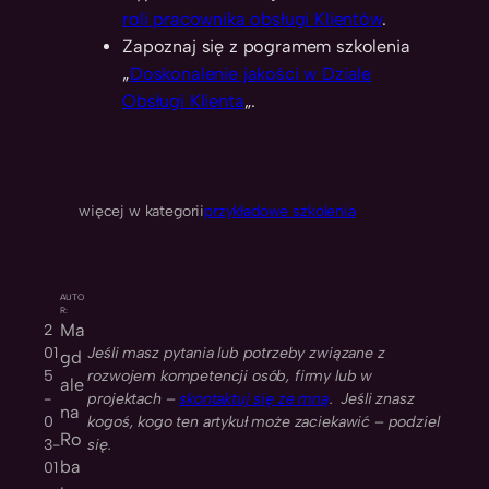
roli pracownika obsługi Klientów
.
Zapoznaj się z pogramem szkolenia
„
Doskonalenie jakości w Dziale
Obsługi Klienta
„.
więcej w kategorii
przykładowe szkolenia
AUTO
R:
Ma
2
01
Jeśli masz pytania lub potrzeby związane z
gd
5
rozwojem kompetencji osób, firmy lub w
ale
-
projektach –
skontaktuj się ze mną
. Jeśli znasz
na
0
kogoś, kogo ten artykuł może zaciekawić – podziel
Ro
3-
się.
ba
01