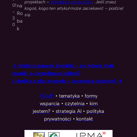
projektach –
skontaktuj się ze mną
. Jeśli znasz
01
na
kogoś, kogo ten artykuł może zaciekawić – podziel
-
Ro
się.
3
ba
0
k
Historia pewnej Zielistki – co mówią małe
muszki o zarządzaniu ludźmi?
Lider/ka a głos zespołu – co mówią badania?
HOME
•
tematyka
•
formy
wsparcia
•
czytelnia
•
kim
jestem?
•
strategia AI
•
polityka
prywatności
•
kontakt