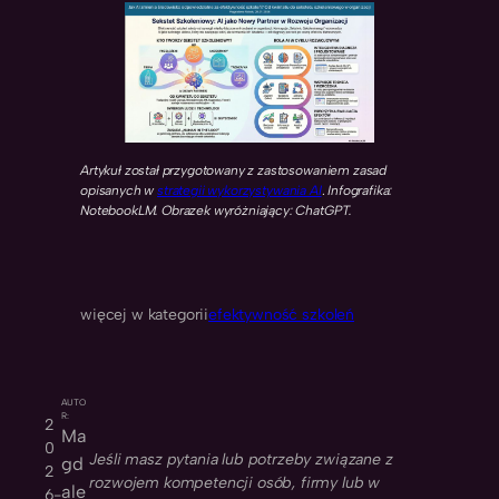
Artykuł został przygotowany z zastosowaniem zasad
opisanych w
strategii wykorzystywania AI
.
Infografika:
NotebookLM. Obrazek wyróżniający: ChatGPT.
więcej w kategorii
efektywność szkoleń
AUTO
R:
2
Ma
0
Jeśli masz pytania lub potrzeby związane z
gd
2
rozwojem kompetencji osób, firmy lub w
ale
6-