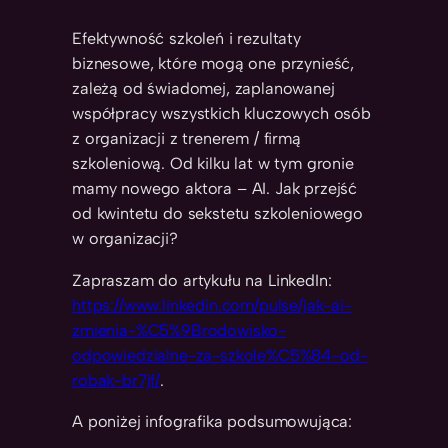
Efektywność szkoleń i rezultaty
biznesowe, które mogą one przynieść,
zależą od świadomej, zaplanowanej
współpracy wszystkich kluczowych osób
z organizacji z trenerem / firmą
szkoleniową. Od kilku lat w tym gronie
mamy nowego aktora – AI. Jak przejść
od kwintetu do sekstetu szkoleniowego
w organizacji?
Zapraszam do artykułu na LinkedIn:
https://www.linkedin.com/pulse/jak-ai-
zmienia-%C5%9Brodowisko-
odpowiedzialne-za-szkole%C5%84-od-
robak-br7jf/
.
A poniżej infografika podsumowująca: