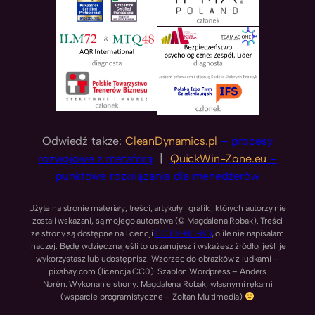
Odwiedź także:
CleanDynamics.pl
– procesy
rozwojowe z metaforą
|
QuickWin-Zone.eu
–
punktowe rozwiązania dla menedżerów
Użyte na stronie materiały, treści, artykuły i grafiki, których autorzy nie
zostali wskazani, są mojego autorstwa (© Magdalena Robak). Treści
ze strony są dostępne na licencji
CC BY-NC-ND
, o ile nie napisałam
inaczej. Będę wdzięczna jeśli to uszanujesz i wskażesz źródło, jeśli je
wykorzystasz lub udostępnisz. Wzorzec do obrazków z ludkami –
pixabay.com (licencja CC0). Szablon Wordpress – Anders
Norén. Wykonanie strony: Magdalena Robak, własnymi rękami
(wsparcie programistyczne – Zoltan Multimedia)