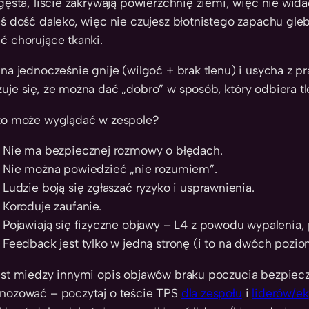
 gęsta, liście zakrywają powierzchnię ziemi, więc nie wid
eś dość daleko, więc nie czujesz błotnistego zapachu gle
ć chorujące tkanki.
ina jednocześnie gnije (wilgoć + brak tlenu) i usycha z p
uje się, że można dać „dobro” w sposób, który odbiera tl
to może wyglądać w zespole?
Nie ma bezpiecznej rozmowy o błędach.
Nie można powiedzieć „nie rozumiem”.
Ludzie boją się zgłaszać ryzyko i usprawnienia.
Koroduje zaufanie.
Pojawiają się fizyczne objawy – L4 z powodu wypalenia
Feedback jest tylko w jedną stronę (i to na dwóch poziom
est miedzy innymi opis objawów braku poczucia bezpie
nozować – poczytaj o teście TPS
dla zespołu
i
liderów/ek