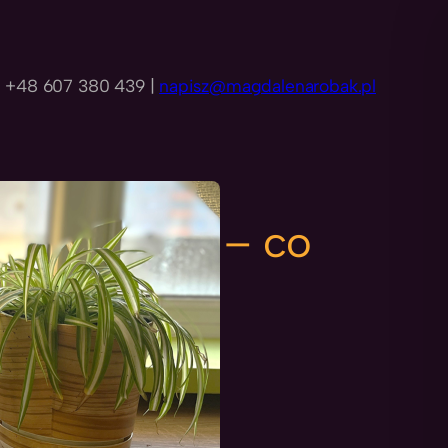
+48 607 380 439 |
napisz@magdalenarobak.pl
ej Zielistki – co
muszki o
 ludźmi?