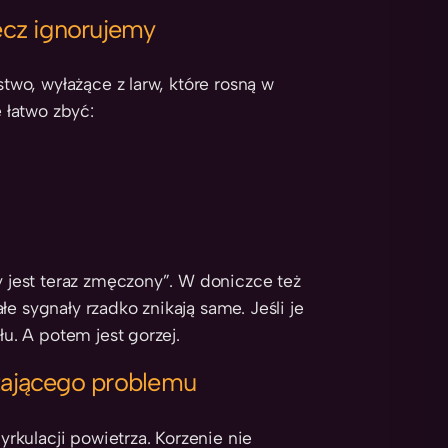
lecz ignorujemy
stwo, wyłażące z larw, które rosną w
e łatwo zbyć:
y jest teraz zmęczony”. W doniczce też
e sygnały rzadko znikają same. Jeśli je
łu. A potem jest gorzej.
stającego problemu
yrkulacji powietrza. Korzenie nie