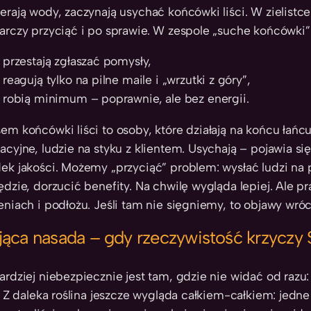
erają wody, zaczynają usychać końcówki liści. W zielistc
arczy przyciąć i po sprawie. W zespole „suche końcówki” 
przestają zgłaszać pomysły,
reagują tylko na pilne maile i „wrzutki z góry”,
robią minimum – poprawnie, ale bez energii.
em końcówki liści to osoby, które działają na końcu łańcu
acyjne, ludzie na styku z klientem. Usychają – pojawia si
ek jakości. Możemy „przyciąć” problem: wysłać ludzi na 
ędzie, dorzucić benefity. Na chwilę wygląda lepiej. Ale p
eniach i podłożu. Jeśli tam nie sięgniemy, to objawy wrócą
jąca nasada – gdy rzeczywistość krzyczy
ardziej niebezpiecznie jest tam, gdzie nie widać od razu:
i. Z daleka roślina jeszcze wygląda całkiem-całkiem: jedn