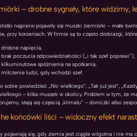
miórki – drobne sygnały, które widzimy, 
elistki najpierw pojawiły się muszki ziemiórki – małe świń
ie, przy korzeniach. W firmie są to często drobiazgi, któr
drobne napięcia,
brak poczucia odpowiedzialności („i tak szef poprawi”),
kilkuminutowe spóźnienia na spotkania,
milczenie ludzi, gdy wchodzi szef.
o sobie powiedzieć „Nic wielkiego”, „Tak już jest”, „Każd
wielkiego – kilka muszek w okolicy. Problem w tym, że mał
orujemy, stają się częścią „klimatu” – doniczki albo zespo
he końcówki liści – widoczny efekt nara
y pojawiają się, gdy ziemia jest ciągle wilgotna i nie ma c