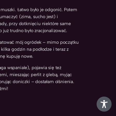
e muszki. Łatwo było je odgonić. Potem
umaczyć (zima, sucho jest) i
sady, przy dotknięciu niektóre same
 już trudno było zracjonalizować.
 uratować mój ogródek – mimo początku
kilka godzin na podłodze i teraz z
nę kupuję nowe.
 wspaniale), pojawia się też
emi, mieszając perlit z glebą, myjąc
orując doniczki – dostałam olśnienia.
źmi!