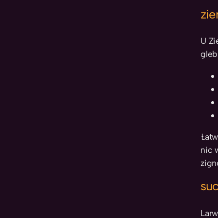
zie
U Zi
gleb
Łatw
nic 
zign
suc
Larw