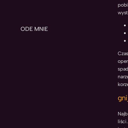
pobi
wyst
ODE MNIE
Czas
oper
spad
narz
korz
gni
Najb
liśc