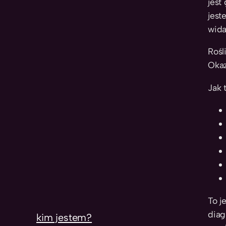
jest
jest
wida
Rośl
Okaz
Jak 
To j
diag
kim jestem?