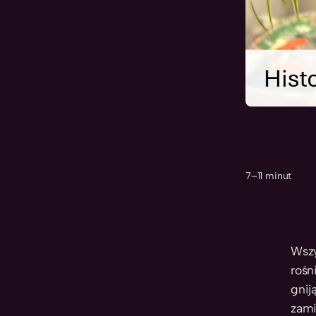
7–11 minut
Wszy
rośn
gnij
zami