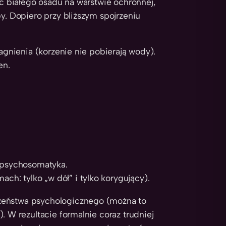
ać białego osadu na warstwie ochronnej,
by. Dopiero przy bliższym spojrzeniu
ragnienia (korzenie nie pobierają wody).
en.
, psychosomatyka.
ach: tylko „w dół” i tylko korygujący).
czeństwa psychologicznego (można to
). W rezultacie formalnie coraz trudniej