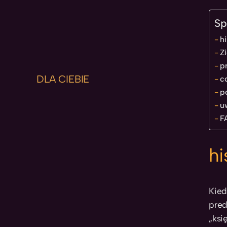
Sp
hi
Zi
p
DLA CIEBIE
c
p
u
F
hi
Kied
pred
„ksi