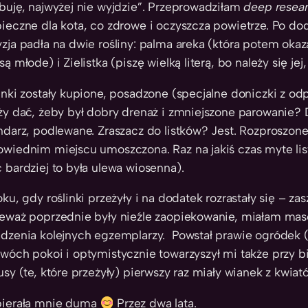
buję, najwyżej nie wyjdzie”. Przeprowadziłam
deep resea
ieczne dla kota, co zdrowe i oczyszcza powietrze. Po d
zja padła na dwie rośliny: palma areka (która potem okaz
są młode) i Zielistka (piszę wielką literą, bo należy się je
inki zostały kupione, posadzone (specjalne doniczki z o
ży dać, żeby był dobry drenaż i zmniejszone parowanie? 
ndarz, podlewane. Zraszacz do listków? Jest. Rozproszone
wiednim miejscu umoszczona. Raz na jakiś czas myte listki
 bardziej to była ulewa wiosenna).
oku, gdy roślinki przeżyły i na dodatek rozrastały się – z
eważ poprzednie były nieźle zaopiekowanie, miałam ma
dzenia kolejnych egzemplarzy. Powstał prawie ogródek (5 
wóch pokoi i optymistycznie towarzyszył mi także przy
usy (te, które przeżyły) pierwszy raz miały wianek z kwiat
pierała mnie duma
Przez dwa lata.