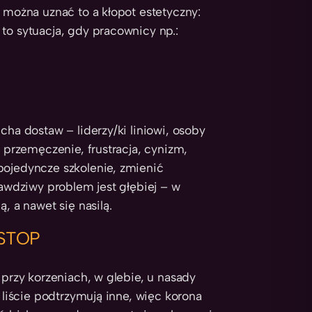
e można uznać to a kłopot estetyczny:
to sytuacja, gdy pracownicy np.:
cha dostaw – liderzy/ki liniowi, osoby
ę przemęczenie, frustracja, cynizm,
pojedyncze szkolenie, zmienić
rawdziwy problem jest głębiej – w
, a nawet się nasilą.
 STOP
 przy korzeniach, w glebie, u nasady
e liście podtrzymują inne, więc korona