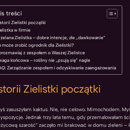
is treści
storii Zielistki początki
elistka w firmie
rzelana Zielistka – dobre intencje, złe „dawkowanie”
o może zrobić ogrodnik dla Zielistki?
orozmawiaj z zespołem o Waszej Zielistce
waga końcowa – rośliny nie „psują się” nagle
AQ: Zarządzanie zespołem i odzyskiwanie zaangażowania
storii Zielistki początki
yś zasuszyłam kaktus. Nie, nie celowo. Mimochodem. Myś
yspozycje. Jednak trzy lata temu, gdy przemalowałam ścia
ężycową szarość” zaczęło mi brakować w domu zieleni – 