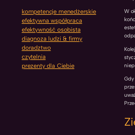
W ok
kompetencje menedżerskie
końc
efektywna współpraca
este
efektywność osobista
odpa
diagnoza ludzi & firmy
doradztwo
Kole
czytelnia
styc
niep
prezenty dla Ciebie
Gdy 
prze
uważ
Prze
Zi