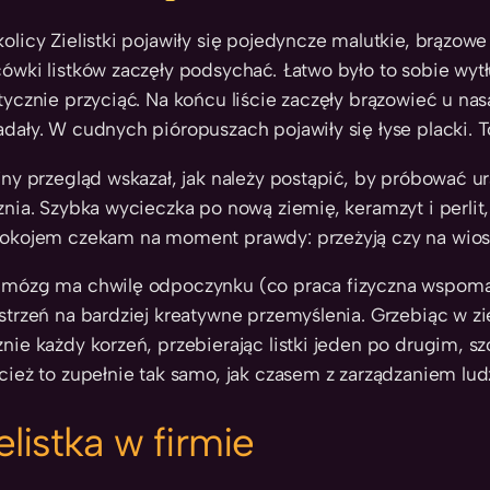
olicy Zielistki pojawiły się pojedyncze malutkie, brązow
ówki listków zaczęły podsychać. Łatwo było to sobie wytł
tycznie przyciąć. Na końcu liście zaczęły brązowieć u na
dały. W cudnych pióropuszach pojawiły się łyse placki. To
jny przegląd wskazał, jak należy postąpić, by próbować
znia. Szybka wycieczka po nową ziemię, keramzyt i perlit, 
okojem czekam na moment prawdy: przeżyją czy na wios
mózg ma chwilę odpoczynku (co praca fizyczna wspomaga
strzeń na bardziej kreatywne przemyślenia. Grzebiąc w zi
nie każdy korzeń, przebierając listki jeden po drugim, sz
cież to zupełnie tak samo, jak czasem z zarządzaniem lud
elistka w firmie