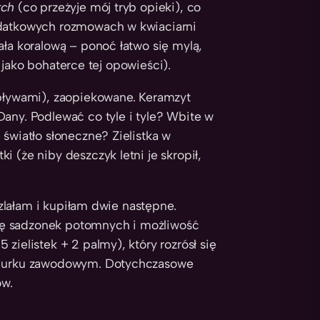
rch
(co przeżyje mój tryb opieki), co
odatkowych rozmowach w kwiaciarni
ała koralową – ponoć łatwo się mylą,
j, jako bohaterce tej opowieści).
dpływami), zaopiekowane. Keramzyt
Dany. Podlewać co tyle i tyle? Wbite w
 światło słoneczne? Zielistka w
 (że niby deszczyk letni je skropił,
aszlałam i kupiłam dwie następne.
sę sadzonek potomnych i możliwość
zielistek + 2 palmy), który rozrósł się
 biurku zawodowym. Dotychczasowe
ów.