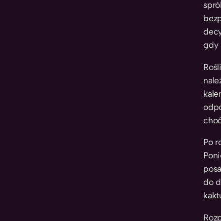
spró
bezp
decy
gdy 
Rośl
nale
kale
odpo
choć
Po r
Poni
posa
do d
kakt
Roz