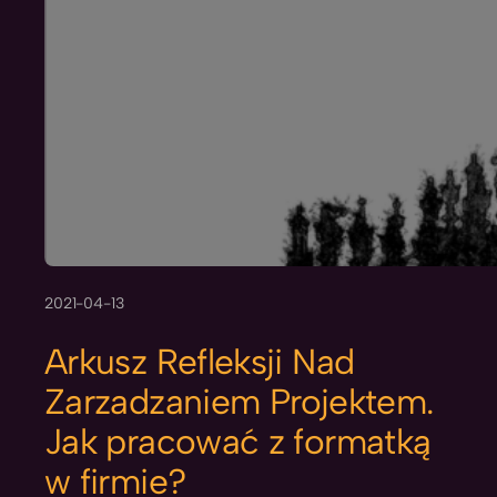
2021-04-13
Arkusz Refleksji Nad
Zarzadzaniem Projektem.
Jak pracować z formatką
w firmie?