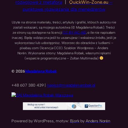
rozwojowe z metaforą
|
QuickWin-Zone.eu
–
punktowe rozwiązania dla menedżerów
Użyte na stronie materiały, treści, artykuły i grafiki, których autorzy nie
zostali wskazani, są mojego autorstwa (© Magdalena Robak). Treści
ze strony są dostępne na licencji
CC BY-NC-ND
, o ile nie napisałam
inaczej. Będę wdzięczna jeśli to uszanujesz i wskażesz źródło, jeśli je
wykorzystasz lub udostępnisz. Wzorzec do obrazków z ludkami –
pixabay.com (licencja CC0). Szablon Wordpress – Anders
Norén. Wykonanie strony: Magdalena Robak, własnymi rękami
(wsparcie programistyczne – Zoltan Multimedia)
© 2026
Magdalena Robak
+48 607 380 439 |
napisz@magdalenarobak.pl
Powered by WordPress, motyw:
Bjork
by
Anders Norén