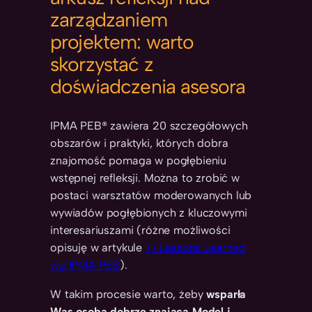
zarządzaniem
projektem: warto
skorzystać z
doświadczenia asesora
IPMA PEB® zawiera 20 szczegółowych
obszarów i praktyki, których dobra
znajomość pomaga w pogłębieniu
wstępnej refleksji. Można to zrobić w
postaci warsztatów moderowanych lub
wywiadów pogłębionych z kluczowymi
interesariuszami (różne możliwości
opisuję w artykule
>> Lessons Learned
wg IPMA PEB
).
W takim procesie warto, żeby
wsparła
Was osoba dobrze znająca Model i