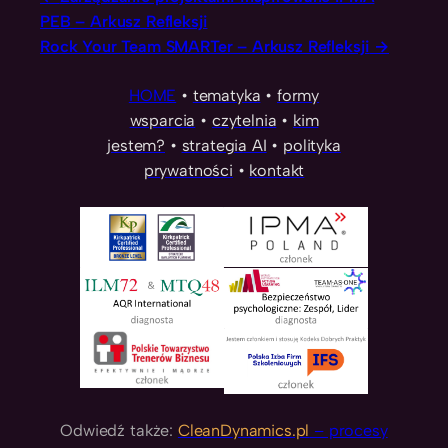
PEB – Arkusz Refleksji
Rock Your Team SMARTer – Arkusz Refleksji
HOME
•
tematyka
•
formy
wsparcia
•
czytelnia
•
kim
jestem?
•
strategia AI
•
polityka
prywatności
•
kontakt
Odwiedź także:
CleanDynamics.pl
– procesy