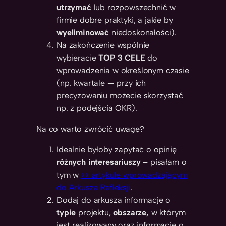
utrzymać
lub rozpowszechnić w
firmie dobre praktyki, a jakie by
wyeliminować
niedoskonałości).
Na zakończenie wspólnie
wybieracie
TOP 3 CELE
do
wprowadzenia w określonym czasie
(np. kwartale — przy ich
precyzowaniu możecie skorzystać
np. z podejścia OKR).
Na co warto zwrócić uwagę?
Idealnie byłoby zapytać o opinię
różnych interesariuszy
– pisałam o
tym w
>> artykule wprowadzającym
do Arkusza Refleksji
.
Dodaj do arkusza informacje o
typie
projektu,
obszarze,
w którym
jest realizowany oraz informacje o