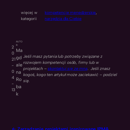
więcej w
kompetencje menedżerskie
, 
kategorii
narzędzia dla Ciebie
AUTO
R:
2
Ma
0
Jeśli masz pytania lub potrzeby związane z
gd
21
rozwojem kompetencji osób, firmy lub w
ale
-
projektach –
skontaktuj się ze mną
. Jeśli znasz
0
na
kogoś, kogo ten artykuł może zaciekawić – podziel
4
Ro
się.
-
ba
13
k
Zarządzanie projektami inspirowane IPMA