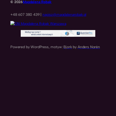
© 2026
Magdalena Robak
+48 607 380 439 |
napisz@magdalenarobak.pl
Powered by WordPress, motyw:
Bjork
by
Anders Norén