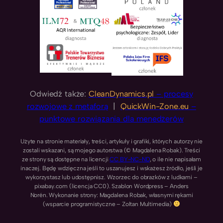
Odwiedź także:
CleanDynamics.pl
– procesy
rozwojowe z metaforą
|
QuickWin-Zone.eu
–
punktowe rozwiązania dla menedżerów
Użyte na stronie materiały, treści, artykuły i grafiki, których autorzy nie
zostali wskazani, są mojego autorstwa (© Magdalena Robak). Treści
ze strony są dostępne na licencji
CC BY-NC-ND
, o ile nie napisałam
inaczej. Będę wdzięczna jeśli to uszanujesz i wskażesz źródło, jeśli je
wykorzystasz lub udostępnisz. Wzorzec do obrazków z ludkami –
pixabay.com (licencja CC0). Szablon Wordpress – Anders
Norén. Wykonanie strony: Magdalena Robak, własnymi rękami
(wsparcie programistyczne – Zoltan Multimedia)