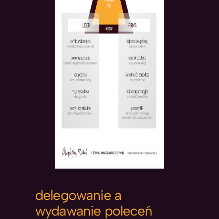
delegowanie a
wydawanie poleceń