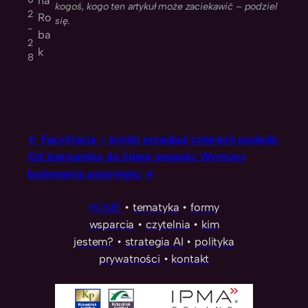
na
kogoś, kogo ten artykuł może zaciekawić – podziel
2
Ro
się.
-
ba
2
k
8
Facylitacja – krótki przegląd czterech podejść
Od kierownika do lidera zespołu: Wymiary
budowania autorytetu
HOME
•
tematyka
•
formy
wsparcia
•
czytelnia
•
kim
jestem?
•
strategia AI
•
polityka
prywatności
•
kontakt