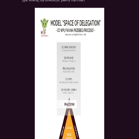
[ps. kliknij, by otworzyć pełny rozmiar]